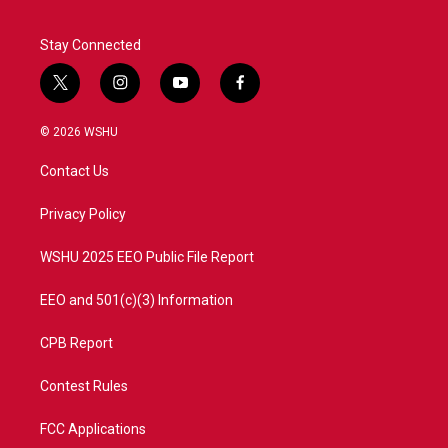
Stay Connected
t
i
y
f
w
n
o
a
i
s
u
c
© 2026 WSHU
t
t
t
e
t
a
u
b
Contact Us
e
g
b
o
r
r
e
o
a
k
Privacy Policy
m
WSHU 2025 EEO Public File Report
EEO and 501(c)(3) Information
CPB Report
Contest Rules
FCC Applications