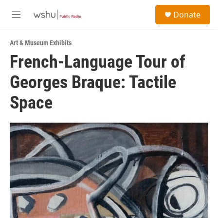
Skip to main content
S
Donate
e
M
a
e
r
n
c
Art & Museum Exhibits
u
h
French-Language Tour of
u
Georges Braque: Tactile
e
r
y
Space