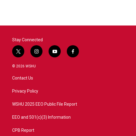
Stay Connected
t
i
y
f
w
n
o
a
i
s
u
c
© 2026 WSHU
t
t
t
e
t
a
u
b
Contact Us
e
g
b
o
r
r
e
o
a
k
Privacy Policy
m
WSHU 2025 EEO Public File Report
EEO and 501(c)(3) Information
CPB Report