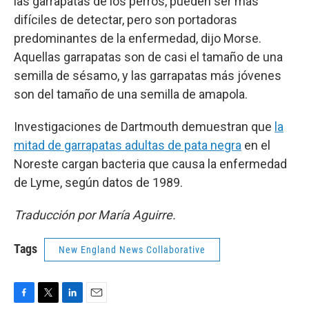
las garrapatas de los perros, pueden ser más
difíciles de detectar, pero son portadoras
predominantes de la enfermedad, dijo Morse.
Aquellas garrapatas son de casi el tamaño de una
semilla de sésamo, y las garrapatas más jóvenes
son del tamaño de una semilla de amapola.
Investigaciones de Dartmouth demuestran que
la
mitad de garrapatas adultas de pata negra
en el
Noreste cargan bacteria que causa la enfermedad
de Lyme, según datos de 1989.
Traducción por María Aguirre.
Tags
New England News Collaborative
F
T
L
E