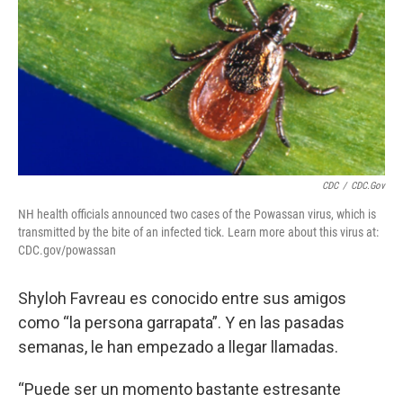
o
r
I
k
n
CDC
/
CDC.gov
NH health officials announced two cases of the Powassan virus, which is
transmitted by the bite of an infected tick. Learn more about this virus at:
CDC.gov/powassan
Shyloh Favreau es conocido entre sus amigos
como “la persona garrapata”. Y en las pasadas
semanas, le han empezado a llegar llamadas.
“Puede ser un momento bastante estresante