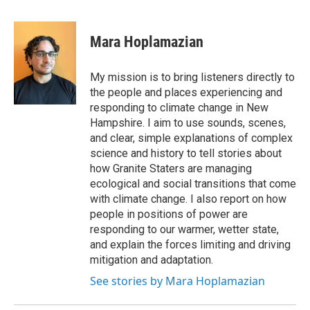
a
w
i
m
c
i
n
a
e
t
k
i
Mara Hoplamazian
b
t
e
l
o
e
d
o
r
I
My mission is to bring listeners directly to
k
n
the people and places experiencing and
responding to climate change in New
Hampshire. I aim to use sounds, scenes,
and clear, simple explanations of complex
science and history to tell stories about
how Granite Staters are managing
ecological and social transitions that come
with climate change. I also report on how
people in positions of power are
responding to our warmer, wetter state,
and explain the forces limiting and driving
mitigation and adaptation.
See stories by Mara Hoplamazian