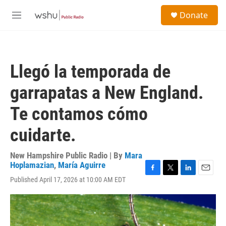
Skip to main content
S
Donate
e
M
a
e
r
n
c
u
h
Llegó la temporada de
u
e
garrapatas a New England.
r
y
Te contamos cómo
cuidarte.
New Hampshire Public Radio | By
Mara
Hoplamazian
,
María Aguirre
F
T
L
E
Published April 17, 2026 at 10:00 AM EDT
a
w
i
m
c
i
n
a
e
t
k
i
b
t
e
l
o
e
d