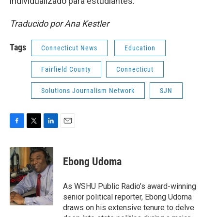
individualizado para estudiantes.
Traducido por Ana Kestler
Tags
Connecticut News
Education
Fairfield County
Connecticut
Solutions Journalism Network
SJN
F
T
L
E
a
w
i
m
c
i
n
a
e
t
k
i
Ebong Udoma
b
t
e
l
o
e
d
o
r
I
As WSHU Public Radio’s award-winning
k
n
senior political reporter, Ebong Udoma
draws on his extensive tenure to delve