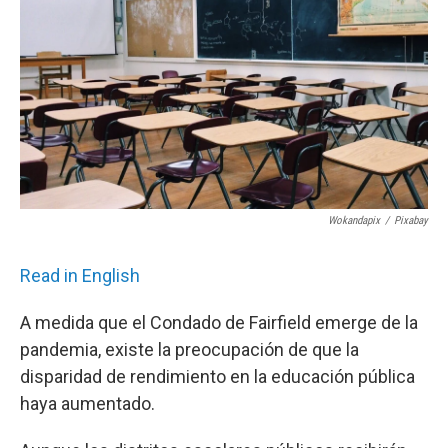
o
r
I
k
n
Wokandapix
/
Pixabay
Read in English
A medida que el Condado de Fairfield emerge de la
pandemia, existe la preocupación de que la
disparidad de rendimiento en la educación pública
haya aumentado.