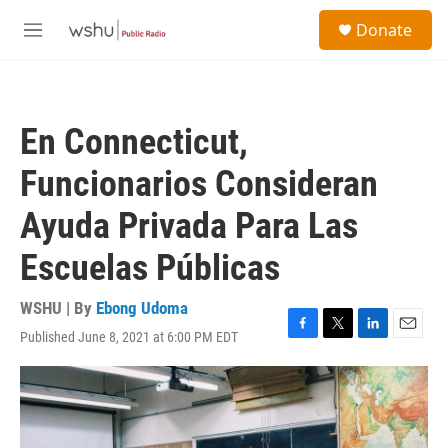
Skip to main content
S
Donate
e
M
a
e
r
n
c
u
h
En Connecticut,
u
e
Funcionarios Consideran
r
y
Ayuda Privada Para Las
Escuelas Públicas
WSHU | By
Ebong Udoma
Published June 8, 2021 at 6:00 PM EDT
F
T
L
E
a
w
i
m
c
i
n
a
e
t
k
i
b
t
e
l
o
e
d